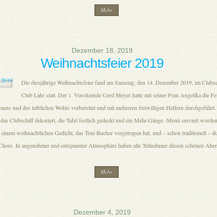
Mehr
Dezember 18, 2019
Weihnachtsfeier 2019
Die diesjährige Weihnachtsfeier fand am Samstag, den 14. Dezember 2019, im Clubsc
Club Lahr statt. Der 1. Vorsitzende Gerd Meyer hatte mit seiner Frau Angelika die Fei
mens und des leiblichen Wohls vorbereitet und mit mehreren freiwilligen Helfern durchgeführt
das Clubschiff dekoriert, die Tafel festlich gedeckt und ein Mehr-Gänge -Menü serviert word
 einem weihnachtlichen Gedicht, das Toni Bucher vorgetragen hat, und – schon traditionell – d
Chors. In angenehmer und entspannter Atmosphäre haben alle Teilnehmer diesen schönen Aben
Mehr
Dezember 4, 2019