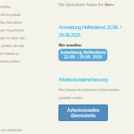
hier
–
Die Speisekarte finden Sie
d Helfer
-/Bootsgelände
ichen Maschinen
Anmeldung Helferdienst 22.08. /
nger weggefahren
29.08.2026
eder in einen sehr
Hier anmelden:
 geladen, der nun
Anmeldung Helferdienst
ze Gelände in
22.08. / 29.08. 2026
eiteten Imbiss
Arbeitsstundenerfassung
Hier können die geleisteten Arbeitsstunden
gemeldet werden:
Arbeitsstunden
übermitteln
ein erheblicher