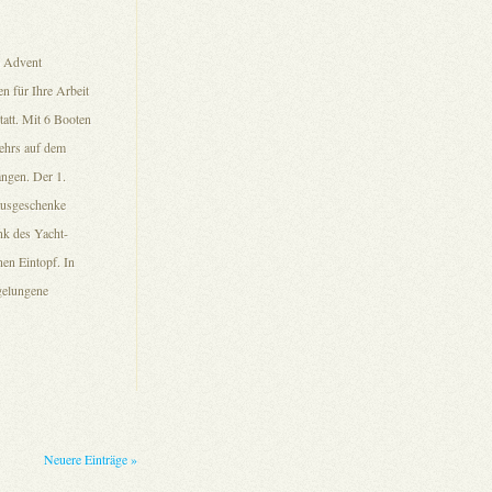
m Advent
n für Ihre Arbeit
att. Mit 6 Booten
kehrs auf dem
angen. Der 1.
ausgeschenke
nk des Yacht-
nen Eintopf. In
gelungene
Neuere Einträge »