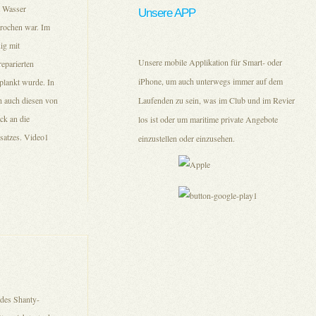
t Wasser
Unsere APP
brochen war. Im
ig mit
Unsere mobile Applikation für Smart- oder
eparierten
iPhone, um auch unterwegs immer auf dem
plankt wurde. In
h auch diesen von
Laufenden zu sein, was im Club und im Revier
ck an die
los ist oder um maritime private Angebote
satzes. Video1
einzustellen oder einzusehen.
 des Shanty-