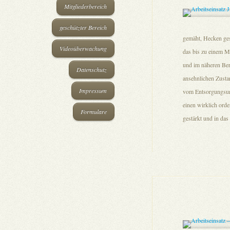
Mitgliederbereich
geschützter Bereich
gemäht, Hecken ges
Videoüberwachung
das bis zu einem M
und im näheren Bere
Datenschutz
ansehnlichen Zusta
Impressum
vom Entsorgungsunt
einen wirklich ord
Formulare
gestärkt und in da