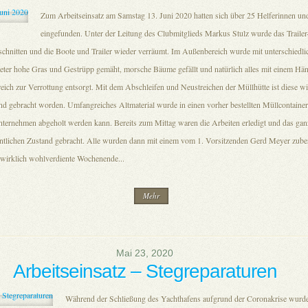
Zum Arbeitseinsatz am Samstag 13. Juni 2020 hatten sich über 25 Helferinnen un
eingefunden. Unter der Leitung des Clubmitglieds Markus Stulz wurde das Trailer
chnitten und die Boote und Trailer wieder verräumt. Im Außenbereich wurde mit unterschiedl
eter hohe Gras und Gestrüpp gemäht, morsche Bäume gefällt und natürlich alles mit einem Hä
ich zur Verrottung entsorgt. Mit dem Abschleifen und Neustreichen der Müllhütte ist diese wi
nd gebracht worden. Umfangreiches Altmaterial wurde in einen vorher bestellten Müllcontainer
ernehmen abgeholt werden kann. Bereits zum Mittag waren die Arbeiten erledigt und das gan
entlichen Zustand gebracht. Alle wurden dann mit einem vom 1. Vorsitzenden Gerd Meyer zuber
s wirklich wohlverdiente Wochenende...
Mehr
Mai 23, 2020
Arbeitseinsatz – Stegreparaturen
Während der Schließung des Yachthafens aufgrund der Coronakrise wurde 