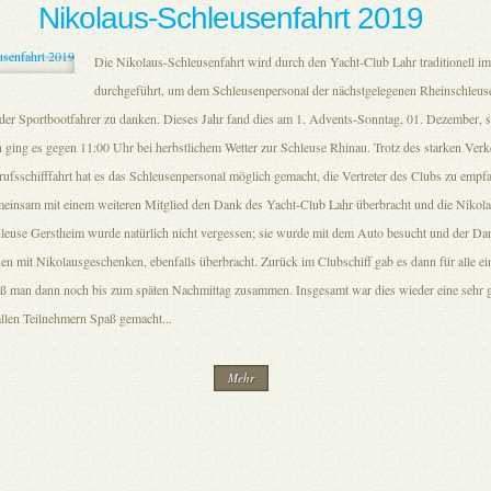
Nikolaus-Schleusenfahrt 2019
Die Nikolaus-Schleusenfahrt wird durch den Yacht-Club Lahr traditionell i
durchgeführt, um dem Schleusenpersonal der nächstgelegenen Rheinschleuse
der Sportbootfahrer zu danken. Dieses Jahr fand dies am 1. Advents-Sonntag, 01. Dezember, st
 ging es gegen 11:00 Uhr bei herbstlichem Wetter zur Schleuse Rhinau. Trotz des starken Ver
ufsschifffahrt hat es das Schleusenpersonal möglich gemacht, die Vertreter des Clubs zu empf
meinsam mit einem weiteren Mitglied den Dank des Yacht-Club Lahr überbracht und die Nikol
leuse Gerstheim wurde natürlich nicht vergessen; sie wurde mit dem Auto besucht und der Da
n mit Nikolausgeschenken, ebenfalls überbracht. Zurück im Clubschiff gab es dann für alle ei
aß man dann noch bis zum späten Nachmittag zusammen. Insgesamt war dies wieder eine sehr 
allen Teilnehmern Spaß gemacht...
Mehr