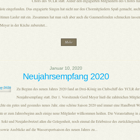
Chors des YCLR statt. Außer den engagierten Mitgliedern des Chores hatt
äste eingefunden. Das engagierte Singen hat nicht nur den Chormitgliedern Spaß gemacht, auch
ritimen Lieder mit ein. Zusammen hat man sich aber auch die Gaumenfreuden schmecken lassen,
Meyer in der Küche zubereitet...
Mehr
Januar 10, 2020
Neujahrsempfang 2020
Zu Beginn des neuen Jahres 2020 fand an Drei-König im Clubschiff des YCLR der t
Neujahrsempfang statt. Der 1. Vorsitzende Gerd Meyer hieß die zahlreichen Mitgli
te ein gutes und gesundes neues Jahr, eine schöne Saison 2020 und immer eine Handbreit W
nte er zum Jahresbeginn auch einige neue Mitglieder willkommen heißen. Die Veranstaltung in
 Sekt und Neujahrsbretzel allen die Gelegenheit, noch einmal die Erlebnisse des zurückliegend
 sowie Ausblicke auf die Wassersportsaison des neuen Jahres zu...