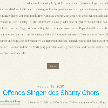
Schaden am Arbeitssteg festgestellt. Ein undichter Schwimmträger war mi
t an der defekten Stelle den Arbeitssteg nach unten gezogen, sodass sogar ein Stegsegment ge
itglieder haben den Schwimmkörper vom Steg getrennt, mit dem Kran geborgen und aufwend
eschäumt. Am Samstag 16. Mai 2020 waren die Mitglieder dann aufgerufen beim Einbau des r
helfen und den Steg zurück zum Stegplatz zu bringen, wo er an der Reparaturstelle wieder be
g wurden dann auch am Jollensteg defekte Schwimmkörper ersetzt. Dazu war es erforderlic
trennen und zum Kran zu bringen wo die Reparatur stattfand. Danach ging es mit dem Steg zurü
lder der Diashow und die zur Verfügung gestellten Videos geben einen Eindruck des Arbeitsein
es Dankeschön an alle...
Mehr
Februar 12, 2020
Offenes Singen des Shanty Chors
Am Sonntag 02.Februar 2020 fand im Clubrestaurant ein offenes Singen