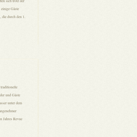
en sich trotz der
 einige Gäste
 die durch den 1.
raditionelle
eder und Gäste
asser unter dem
 angenehmer
en Jahres Revue