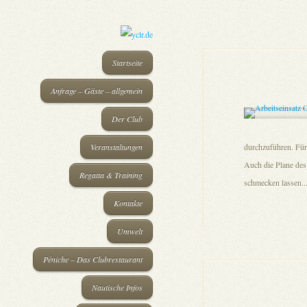
Startseite
Anfrage – Gäste – allgemein
Der Club
Veranstaltungen
durchzuführen. Für 
Auch die Plane des
Regatta & Training
schmecken lassen..
Kontakte
Umwelt
Péniche – Das Clubrestaurant
Nautische Infos