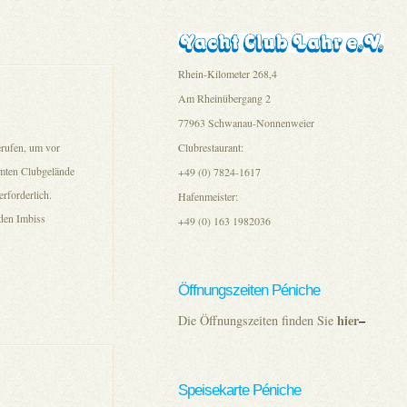
Rhein-Kilometer 268,4
Am Rheinübergang 2
77963 Schwanau-Nonnenweier
rufen, um vor
Clubrestaurant:
mten Clubgelände
+49 (0) 7824-1617
rforderlich.
Hafenmeister:
nden Imbiss
+49 (0) 163 1982036
Öffnungszeiten Péniche
hier
–
Die Öffnungszeiten finden Sie
Speisekarte Péniche