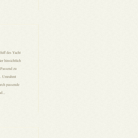
hiff des Yacht
er hinsichtlich
. Passend zu
en. Umrahmt
urch passende
d...