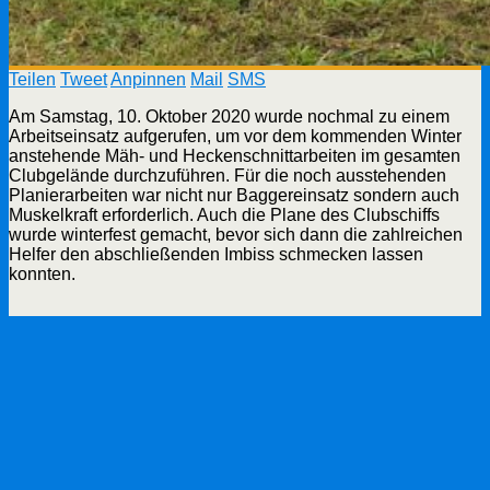
Teilen
Tweet
Anpinnen
Mail
SMS
Am Samstag, 10. Oktober 2020 wurde nochmal zu einem
Arbeitseinsatz aufgerufen, um vor dem kommenden Winter
anstehende Mäh- und Heckenschnittarbeiten im gesamten
Clubgelände durchzuführen. Für die noch ausstehenden
Planierarbeiten war nicht nur Baggereinsatz sondern auch
Muskelkraft erforderlich. Auch die Plane des Clubschiffs
wurde winterfest gemacht, bevor sich dann die zahlreichen
Helfer den abschließenden Imbiss schmecken lassen
konnten.
vorheriger Beitrag
Arbeitseinsatz Juni 2020
nächster Beitrag
Arbeitseinsatz am 10. April 2021
Schreibe einen Kommentar