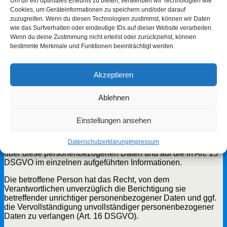
Um dir ein optimales Erlebnis zu bieten, verwenden wir Technologien wie
Cookies, um Geräteinformationen zu speichern und/oder darauf
Schutz vor Schäden und Vandalismus,
zuzugreifen. Wenn du diesen Technologien zustimmst, können wir Daten
Diebstahlsprävention, Ausübung des Hausrechts, Art. 6 Abs.
wie das Surfverhalten oder eindeutige IDs auf dieser Website verarbeiten.
1 lit. f Datenschutz-Grundverordnung
Wenn du deine Zustimmung nicht erteilst oder zurückziehst, können
bestimmte Merkmale und Funktionen beeinträchtigt werden.
Berechtigte Interessen, die verfolgt werden:
Schutz des Eigentums, Art. 13 (1) lit. Datenschutz-
Akzeptieren
Grundverordnung
Hinweise auf die Rechte der Betroffenen
Ablehnen
Die betroffene Person hat das Recht, von dem
Einstellungen ansehen
Verantwortlichen eine Bestätigung darüber zu verlangen, ob
sie betreffende personenbezogene Daten verarbeitet
Datenschutzerklärung
Impressum
werden. Ist dies der Fall, so hat sie ein Recht auf Auskunft
über diese personenbezogenen Daten und auf die in Art. 15
DSGVO im einzelnen aufgeführten Informationen.
Die betroffene Person hat das Recht, von dem
Verantwortlichen unverzüglich die Berichtigung sie
betreffender unrichtiger personenbezogener Daten und ggf.
die Vervollständigung unvollständiger personenbezogener
Daten zu verlangen (Art. 16 DSGVO).