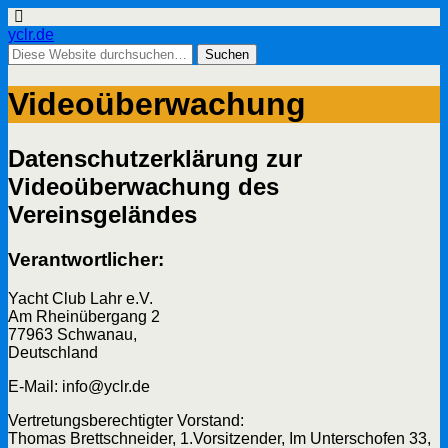
yclr.de
Videoüberwachung
Datenschutzerklärung zur
Videoüberwachung des
Vereinsgeländes
Verantwortlicher:
Yacht Club Lahr e.V.
Am Rheinübergang 2
77963 Schwanau,
Deutschland
E-Mail: info@yclr.de
Vertretungsberechtigter Vorstand:
Thomas Brettschneider, 1.Vorsitzender, Im Unterschofen 33,