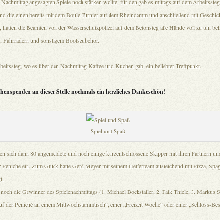
 Nachmittag angesagten Spiele noch stärken wollte, für den gab es mittags auf dem Arbeitssteg 
d die einen bereits mit dem Boule-Turnier auf dem Rheindamm und anschließend mit Geschickl
 hatten die Beamten von der Wasserschutzpolizei auf dem Betonsteg alle Hände voll zu tun be
 Fahrrädern und sonstigem Bootszubehör.
beitssteg, wo es über den Nachmittag Kaffee und Kuchen gab, ein beliebter Treffpunkt.
chenspenden an dieser Stelle nochmals ein herzliches Dankeschön!
Spiel und Spaß
n sich dann 80 angemeldete und noch einige kurzentschlossene Skipper mit ihren Partnern u
 Péniche ein. Zum Glück hatte Gerd Meyer mit seinem Helferteam ausreichend mit Pizza, Spag
t.
och die Gewinner des Spielenachmittags (1. Michael Bockstaller, 2. Falk Thiele, 3. Markus St
f der Peniché an einem Mittwochstammtisch“, einer „Freizeit Woche“ oder einer „Schloss-Besi