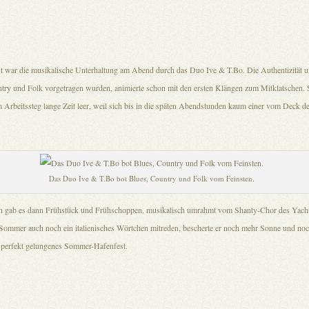
ht war die musikalische Unterhaltung am Abend durch das Duo Ive & T.Bo. Die Authentizität u
ntry und Folk vorgetragen wurden, animierte schon mit den ersten Klängen zum Mitklatschen. S
 Arbeitssteg lange Zeit leer, weil sich bis in die späten Abendstunden kaum einer vom Deck d
Das Duo Ive & T.Bo bot Blues, Country und Folk vom Feinsten.
gab es dann Frühstück und Frühschoppen, musikalisch umrahmt vom Shanty-Chor des Yacht
 Sommer auch noch ein italienisches Wörtchen mitreden, bescherte er noch mehr Sonne und noc
in perfekt gelungenes Sommer-Hafenfest.