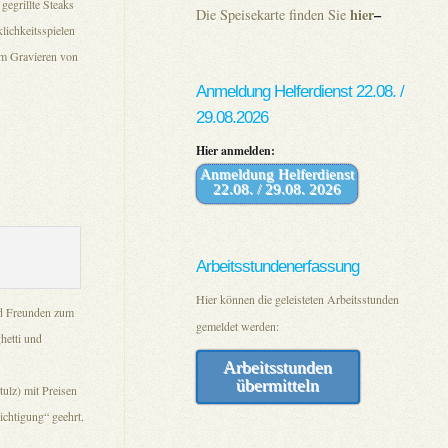
gegrillte Steaks
hier
–
Die Speisekarte finden Sie
ichkeitsspielen
im Gravieren von
Anmeldung Helferdienst 22.08. /
29.08.2026
Hier anmelden:
Anmeldung Helferdienst
22.08. / 29.08. 2026
Arbeitsstundenerfassung
Hier können die geleisteten Arbeitsstunden
nd Freunden zum
gemeldet werden:
hetti und
Arbeitsstunden
übermitteln
ulz) mit Preisen
chtigung“ geehrt.