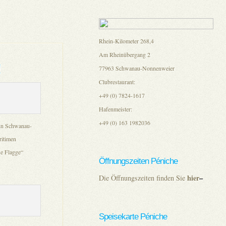
Rhein-Kilometer 268,4
Am Rheinübergang 2
!
77963 Schwanau-Nonnenweier
Clubrestaurant:
+49 (0) 7824-1617
Hafenmeister:
+49 (0) 163 1982036
 in Schwanau-
ritimen
ue Flagge“
Öffnungszeiten Péniche
hier
–
Die Öffnungszeiten finden Sie
Speisekarte Péniche