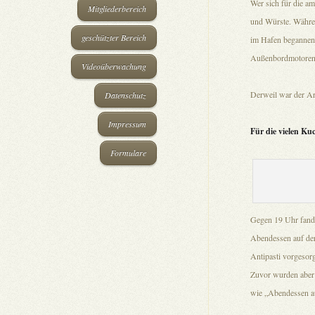
Wer sich für die am
Mitgliederbereich
und Würste. Währen
geschützter Bereich
im Hafen begannen,
Außenbordmotoren,
Videoüberwachung
Derweil war der Ar
Datenschutz
Impressum
Für die vielen Ku
Formulare
Gegen 19 Uhr fande
Abendessen auf der
Antipasti vorgesorg
Zuvor wurden aber n
wie „Abendessen au