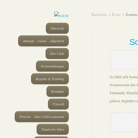
Startseite
»
Feste
»
Sommer,
Startseite
So
Anfrage – Gäste – allgemein
Der Club
Veranstaltungen
So fühlt sich Som
Regatta & Training
Nonnenweier den So
Kontakte
Flohmarkt. Ebenfal
gehisst, begleitet
Umwelt
Péniche – Das Clubrestaurant
Nautische Infos