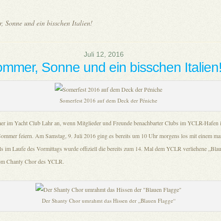
 Sonne und ein bisschen Italien!
Juli 12, 2016
mmer, Sonne und ein bisschen Italien
Somerfest 2016 auf dem Deck der Péniche
mer im Yacht Club Lahr an, wenn Mitglieder und Freunde benachbarter Clubs im YCLR-Hafen
mmer feiern. Am Samstag, 9. Juli 2016 ging es bereits um 10 Uhr morgens los mit einem ma
ls im Laufe des Vormittags wurde offiziell die bereits zum 14. Mal dem YCLR verliehene „Bla
 vom Chanty Chor des YCLR.
Der Shanty Chor umrahmt das Hissen der „Blauen Flagge“