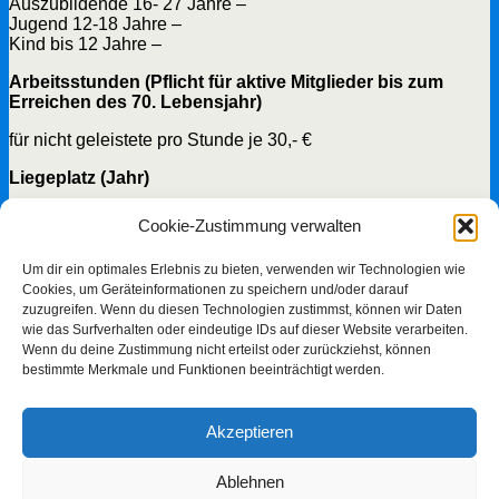
Auszubildende 16- 27 Jahre –
Jugend 12-18 Jahre –
Kind bis 12 Jahre –
Arbeitsstunden (Pflicht für aktive Mitglieder bis zum
Erreichen des 70. Lebensjahr)
für nicht geleistete pro Stunde je 30,- €
Liegeplatz (Jahr)
Kategorie I (4,50m x 14,95m = 15 to)* 880,- €
Cookie-Zustimmung verwalten
Kategorie II (3,70m x 14,00m = 12 to)* 780,- €
Kategorie III (3,70m x 12,00m = 10 to)* 725,- €
Um dir ein optimales Erlebnis zu bieten, verwenden wir Technologien wie
Kategorie IV (3,20m x 10,00m = 6 to)* 615,- €
Cookies, um Geräteinformationen zu speichern und/oder darauf
Kategorie V (2,50m x 8,00m = 3 to)* 470,- €
zuzugreifen. Wenn du diesen Technologien zustimmst, können wir Daten
Kategorie VI (2,20m x 7,00m = 2 to)* 360,- €
wie das Surfverhalten oder eindeutige IDs auf dieser Website verarbeiten.
*zuzuglich Umlage Wasserpacht
Wenn du deine Zustimmung nicht erteilst oder zurückziehst, können
bestimmte Merkmale und Funktionen beeinträchtigt werden.
Gäste
Tag: Boot pro Meter 2,00 € + 2 € Strompauschale
Akzeptieren
längere Liegezeiten ab 1 Monat:
Preis wird saisonabhängig und nach Absprache mit dem
Ablehnen
Vorstand festgelegt.