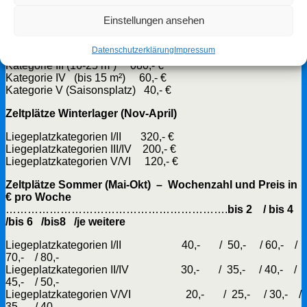
Gebühren Geländestellplätze (Jahr)
Einstellungen ansehen
Kategorie I (36-45 m²) 220,- €
Datenschutzerklärung
Impressum
Kategorie II (26-35 m²) 160,- €
Kategorie III (16-25 m²) 080,- €
Kategorie IV (bis 15 m²) 60,- €
Kategorie V (Saisonsplatz) 40,- €
Zeltplätze Winterlager (Nov-April)
Liegeplatzkategorien I/II 320,- €
Liegeplatzkategorien III/IV 200,- €
Liegeplatzkategorien V/VI 120,- €
Zeltplätze Sommer (Mai-Okt) – Wochenzahl und Preis in
€ pro Woche
…………………………………………………….
bis 2 / bis 4
/bis 6 /bis8 /je weitere
Liegeplatzkategorien I/II 40,- / 50,- / 60,- /
70,- / 80,-
Liegeplatzkategorien II/IV 30,- / 35,- / 40,- /
45,- / 50,-
Liegeplatzkategorien V/VI 20,- / 25,- / 30,- /
35,- / 40,-