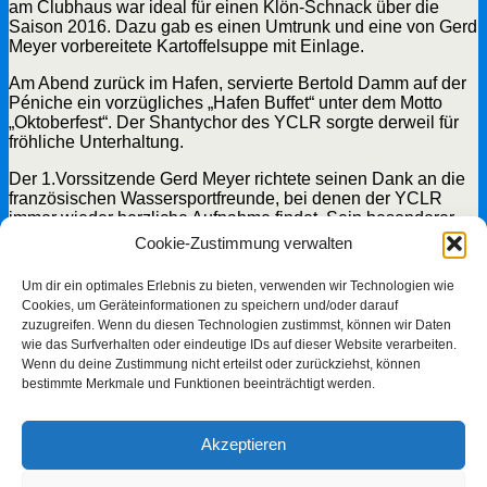
am Clubhaus war ideal für einen Klön-Schnack über die
Saison 2016. Dazu gab es einen Umtrunk und eine von Gerd
Meyer vorbereitete Kartoffelsuppe mit Einlage.
Am Abend zurück im Hafen, servierte Bertold Damm auf der
Péniche ein vorzügliches „Hafen Buffet“ unter dem Motto
„Oktoberfest“. Der Shantychor des YCLR sorgte derweil für
fröhliche Unterhaltung.
Der 1.Vorssitzende Gerd Meyer richtete seinen Dank an die
französischen Wassersportfreunde, bei denen der YCLR
immer wieder herzliche Aufnahme findet. Sein besonderer
Dank galt Bertold Damm sowie allen Helfern und natürlich
Cookie-Zustimmung verwalten
auch dem Shantychor. Die gut besuchte Péniche nutzte er
gleichzeitig, um auf die kommenden Veranstaltungen
Um dir ein optimales Erlebnis zu bieten, verwenden wir Technologien wie
hinzuweisen, darunter besonders das anstehende
Cookies, um Geräteinformationen zu speichern und/oder darauf
Regattawochenende am 15./16.Oktober sowie das
zuzugreifen. Wenn du diesen Technologien zustimmst, können wir Daten
Flammenkuchenessen am 29.Oktober und den auf den
wie das Surfverhalten oder eindeutige IDs auf dieser Website verarbeiten.
19.November verschobenen Herbst-Winter-Hock im
Wenn du deine Zustimmung nicht erteilst oder zurückziehst, können
Clubgelände. Darüber hinaus informierte er die anwesenden
bestimmte Merkmale und Funktionen beeinträchtigt werden.
Mitglieder über die aktuellen Bemühungen, die Péniche
wieder zu bewirten. Hierzu kündigte Gerd Meyer an, dass ein
Arbeitskreis gebildet wird, der Lösungsvorschläge erarbeiten
Akzeptieren
soll, welche dann in einer zeitnah stattfindenden,
außerordentlichen Mitglieder Versammlung zur Abstimmung