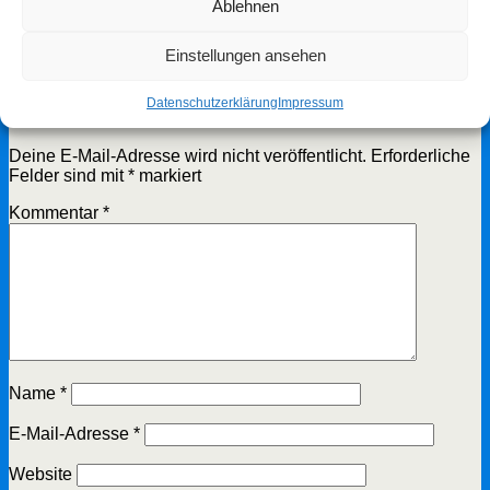
gebracht werden sollen.
Ablehnen
vorheriger Beitrag
Absenkung Wasserstand
Einstellungen ansehen
nächster Beitrag
Lahrer Herbst-Pokal
Schreibe einen Kommentar
Datenschutzerklärung
Impressum
Deine E-Mail-Adresse wird nicht veröffentlicht.
Erforderliche
Felder sind mit
*
markiert
Kommentar
*
Name
*
E-Mail-Adresse
*
Website