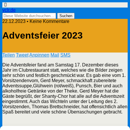
yclr.de
22.12.2023 • Keine Kommentare
Adventsfeier 2023
Teilen
Tweet
Anpinnen
Mail
SMS
Die Adventsfeier fand am Samstag 17. Dezember dieses
Jahr im Clubrestaurant statt, welches wie die Bilder zeigen
sehr schön und festlich geschmückt war. Es gab eine vom 1.
Vorsitzendenvom, Gerd Meyer, schmackhaft zubereitete
Adventssuppe,Glühwein (rot/weiß), Punsch, Bier und auch
alkoholfreie Getränke von der Theke. Gerd Meyer hat die
Gäste begrüßt, der Shanty-Chor hat alle auf die Adventszeit
eingestimmt. Auch das Wichteln unter der Leitung des 2.
Vorsitzenden, Thomas Brettschneider, hat offensichtlich allen
Spaß bereitet und viele schöne Überraschungen gebracht.