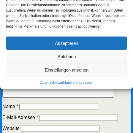
Cookies, um Geräteinformationen zu speichern und/oder darauf
zuzugreifen. Wenn du diesen Technologien zustimmst, können wir Daten
vorheriger Beitrag
Oktoberfest 2025
wie das Surfverhalten oder eindeutige IDs auf dieser Website verarbeiten.
nächster Beitrag
Wintergrill-/Adventsfeier 2025
Wenn du deine Zustimmung nicht erteilst oder zurückziehst, können
bestimmte Merkmale und Funktionen beeinträchtigt werden.
Schreibe einen Kommentar
Deine E-Mail-Adresse wird nicht veröffentlicht.
Erforderliche
Akzeptieren
Felder sind mit
*
markiert
Ablehnen
Kommentar
*
Einstellungen ansehen
Datenschutzerklärung
Impressum
Name
*
E-Mail-Adresse
*
Website