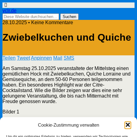
yclr.de
28.10.2025 • Keine Kommentare
Zwiebelkuchen und Quiche
Teilen
Tweet
Anpinnen
Mail
SMS
Am Samstag 25.10.2025 veranstaltete der Mittelsteg einen
gemütlichen Hock mit Zwiebelkuchen, Quiche Lorraine und
Gemüsequiche, an dem 50-60 Personen teilgenommen
haben. Ein besonderes Highlight war der Citre-
Cocktailstand. Wie die Bilder zeigen war dies eine sehr
gelungene Veranstaltung, die bis nach Mitternacht mit
Freude genossen wurde.
Bilder 1
Cookie-Zustimmung verwalten
Bider 2
Um dir ein optimales Erlebnis zu bieten, verwenden wir Technologien wie