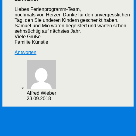
Liebes Ferienprogramm-Team,
nochmals von Herzen Danke für den unvergesslichen
Tag, den Sie underen Kindern geschenkt haben.
Samuel und Mio waren begeistert und warten schon
sehnsüchtig auf nächstes Jahr.
Viele Grüße
Familie Künstle
Antworten
Alfred Wieber
23.09.2018
Den Kommentar werde ich gerne zusätzlich zur
Veröffentlichung in der nächsten Vorstandsitzung
an den Gesamtvorstand weitergeben.
Mit freundlichen Grüßen
Alfred Wieber (Schriftführer)