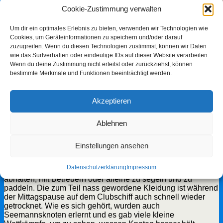
Cookie-Zustimmung verwalten
Um dir ein optimales Erlebnis zu bieten, verwenden wir Technologien wie
Cookies, um Geräteinformationen zu speichern und/oder darauf
zuzugreifen. Wenn du diesen Technologien zustimmst, können wir Daten
Teilen
Tweet
Anpinnen
Mail
SMS
wie das Surfverhalten oder eindeutige IDs auf dieser Website verarbeiten.
Wenn du deine Zustimmung nicht erteilst oder zurückziehst, können
Die Kinder aus Schwanau, die im Rahmen des Schwanauer
bestimmte Merkmale und Funktionen beeinträchtigt werden.
Sommerferienprogamms am Samstag 25. August beim Yacht
Club Lahr zu Gast waren, hatten viel Freude und Spaß.
Leider war das Wetter nicht so schön wie bei der
Akzeptieren
Veranstaltung im Rahmen des Lahrer Ferienprogramms am
Samstag zuvor. Aber trotz des Regens sind fast alle
Ablehnen
angemeldeten Kinder voller Erwartungen in den Rheinhafen
beim Rheinübergang Nonnenweier gekommen. Nach dem
Empfang auf dem Clubschiff durch die zahlreichen Betreuer
Einstellungen ansehen
ging es zunächst mit 3 großen Motorbooten auf eine Fahrt
auf dem Rhein, natürlich nur mit zuvor angelegten
Datenschutzerklärung
Impressum
Schwimmwesten. Die Kinder ließen sich auch nicht
abhalten, mit Betreuern oder alleine zu segeln und zu
paddeln. Die zum Teil nass gewordene Kleidung ist während
der Mittagspause auf dem Clubschiff auch schnell wieder
getrocknet. Wie es sich gehört, wurden auch
Seemannsknoten erlernt und es gab viele kleine