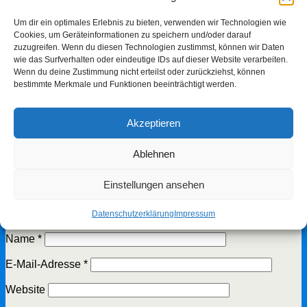
vorheriger Beitrag
Sommer, Sonne und ein bisschen Italien!
nächster Beitrag
Internationale Wassersport-Ausstellung vom
Um dir ein optimales Erlebnis zu bieten, verwenden wir Technologien wie
17. bis 25. September 2016
Cookies, um Geräteinformationen zu speichern und/oder darauf
zuzugreifen. Wenn du diesen Technologien zustimmst, können wir Daten
Schreibe einen Kommentar
wie das Surfverhalten oder eindeutige IDs auf dieser Website verarbeiten.
Wenn du deine Zustimmung nicht erteilst oder zurückziehst, können
bestimmte Merkmale und Funktionen beeinträchtigt werden.
Deine E-Mail-Adresse wird nicht veröffentlicht.
Erforderliche
Felder sind mit
*
markiert
Akzeptieren
Kommentar
*
Ablehnen
Einstellungen ansehen
Datenschutzerklärung
Impressum
Name
*
E-Mail-Adresse
*
Website