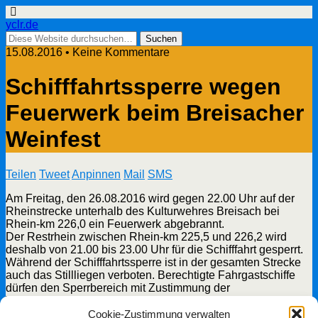
yclr.de
15.08.2016 • Keine Kommentare
Schifffahrtssperre wegen
Feuerwerk beim Breisacher
Weinfest
Teilen
Tweet
Anpinnen
Mail
SMS
Am Freitag, den 26.08.2016 wird gegen 22.00 Uhr auf der
Rheinstrecke unterhalb des Kulturwehres Breisach bei
Rhein-km 226,0 ein Feuerwerk abgebrannt.
Der Restrhein zwischen Rhein-km 225,5 und 226,2 wird
deshalb von 21.00 bis 23.00 Uhr für die Schifffahrt gesperrt.
Während der Schifffahrtssperre ist in der gesamten Strecke
auch das Stillliegen verboten. Berechtigte Fahrgastschiffe
dürfen den Sperrbereich mit Zustimmung der
Wasserschutzpolizei und Gendarmerie Fluviale durchfahren.
Cookie-Zustimmung verwalten