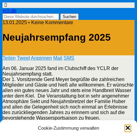
yclr.de
13.01.2025 • Keine Kommentare
Neujahrsempfang 2025
Teilen
Tweet
Anpinnen
Mail
SMS
Am 06. Januar 2025 fand im Clubschiff des YCLR der
Neujahrsempfang statt.
Der 1. Vorsitzende Gerd Meyer begrüßte die zahlreichen
Mitglieder und Gäste und hieß alle willkommen. Er wünschte
allen ein gutes neues Jahr und stets eine Handbreit Wasser
unter dem Kiel. Die Veranstaltung bot in sehr angenehmer
Atmosphäre Sekt und Neujahrsbretzel der Familie Huber
und allen die Gelegenheit sich noch einmal an Erlebnisse
des zurückliegenden Jahres zu erinnern und sich auf die
bevorstehende Wassersportsaison zu freuen.
Cookie-Zustimmung verwalten