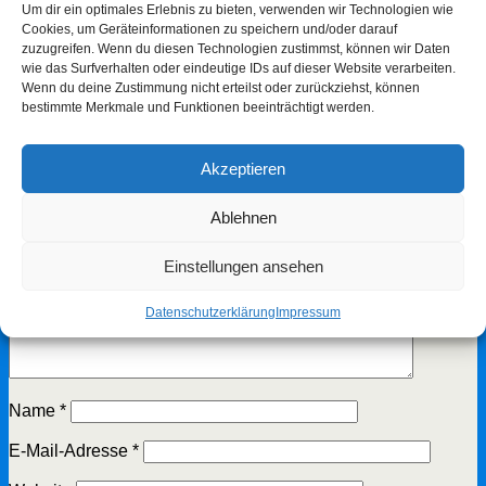
Um dir ein optimales Erlebnis zu bieten, verwenden wir Technologien wie
Cookies, um Geräteinformationen zu speichern und/oder darauf
zuzugreifen. Wenn du diesen Technologien zustimmst, können wir Daten
vorheriger Beitrag
Wintergrillen 2024
wie das Surfverhalten oder eindeutige IDs auf dieser Website verarbeiten.
nächster Beitrag
Ufer- und Stegputzete 2025
Wenn du deine Zustimmung nicht erteilst oder zurückziehst, können
bestimmte Merkmale und Funktionen beeinträchtigt werden.
Schreibe einen Kommentar
Akzeptieren
Deine E-Mail-Adresse wird nicht veröffentlicht.
Erforderliche
Felder sind mit
*
markiert
Ablehnen
Kommentar
*
Einstellungen ansehen
Datenschutzerklärung
Impressum
Name
*
E-Mail-Adresse
*