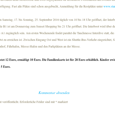
fügung. Fast alle Plätze sind schon ausgebucht, Anmeldung für die Restplätze unter
www.star
on Samstag, 17. bis Sonntag, 25. September 2016 täglich von 10 bis 18 Uhr geöffnet, der Interb
lle B1 ist am Donnerstag zum Sunset Shopping bis 21 Uhr geöffnet. Die Interboot wird über 
 A1 zugänglich sein. Am ersten Wochenende findet parallel die Tauchmesse Interdive statt, die 
t zu erreichen ist. Zwischen Eingang Ost und West ist ein Shuttle-Bus-Verkehr eingerichtet, S
hof, Fährhafen, Messe-Hafen und den Parkplätzen an der Messe.
stet 12 Euro, ermäßigt 10 Euro. Die Familienkarte ist für 28 Euro erhältlich. Kinder zw
 5 Euro.
Kommentar absenden
 veröffentlicht.
Erforderliche Felder sind mit
*
markiert