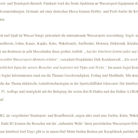
oot- und Trendsport-Bereich. Flankiert wird das breite Spektrum an Wassersport-Equipment du
veranstaltungen. Erstmals auf einer deutschen Messe können Hobby- und Profi-Surfer ihr Kö
ten.
t und Spaß im Wasser bringt, präsentiert die internationale Wassersport-Ausstellung: Segel- 
auchboote, Jollen, Kanus, Kajaks, Kites, Wakeboards, Surfbretter, Motoren, Elektronik, Kleid
 am Bodensee in acht Messehallen ihren großen Auftritt.
„Auf der Interboot kommt jeder auf 
peziellen Wassersport-Moment erleben“
, versichert Projektleiter Dirk Kreidenweiß.
„Ein noch 
chlichen Input für unsere Besucher und inspiriert mit Tipps und Tricks.“
Im neuen Segel Kom
te Segler Informationen rund um die Themen Geschwindigkeit, Foiling und Multihulls. Mit dem
ie das Thema elektrische Antriebstechnologien in der Sportschifffahrt fokussiert. Die Interboot
 55. Auflage und ermöglicht mit der Belegung der ersten drei B-Hallen und den Hallen A1/Rot
uf.
B2, als vergrößerter Trendsport- und Boardbereich, zeigen alles rund ums Surfen, Kiten, Wak
er Halle B2 können die Besucher mit der „stehenden Welle“ ihren persönlichen Wassersport-Er
euen Interboot Surf Days gibt es in einem fünf Meter breiten Becken per Knopfdruck perfekte 