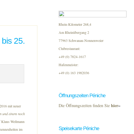
Rhein-Kilometer 268,4
Am Rheinübergang 2
bis 25.
77963 Schwanau-Nonnenweier
Clubrestaurant:
+49 (0) 7824-1617
Hafenmeister:
+49 (0) 163 1982036
Öffnungszeiten Péniche
hier
–
Die Öffnungszeiten finden Sie
 2016 mit neuer
en und einem noch
f Klaus Wellmann
Speisekarte Péniche
chenneuheiten im