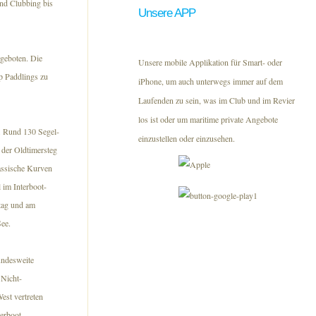
und Clubbing bis
Unsere APP
geboten. Die
Unsere mobile Applikation für Smart- oder
p Paddlings zu
iPhone, um auch unterwegs immer auf dem
Laufenden zu sein, was im Club und im Revier
los ist oder um maritime private Angebote
. Rund 130 Segel-
einzustellen oder einzusehen.
 der Oldtimersteg
assische Kurven
 im Interboot-
itag und am
ee.
undesweite
 Nicht-
est vertreten
erboot-