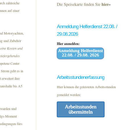
rch zahlreiche
hier
–
Die Speisekarte finden Sie
nnen auf einer
Anmeldung Helferdienst 22.08. /
und Motoryachten,
29.08.2026
ung und Zubehör
Hier anmelden:
seine Kosten und
Anmeldung Helferdienst
22.08. / 29.08. 2026
tiefergehendes
petenz Center
 Strom geht es in
Arbeitsstundenerfassung
 erweitert ihre
haushalle bis A5
Hier können die geleisteten Arbeitsstunden
gemeldet werden:
Arbeitsstunden
eboarden und
übermitteln
folgs-Moment
Bedingungen fürs