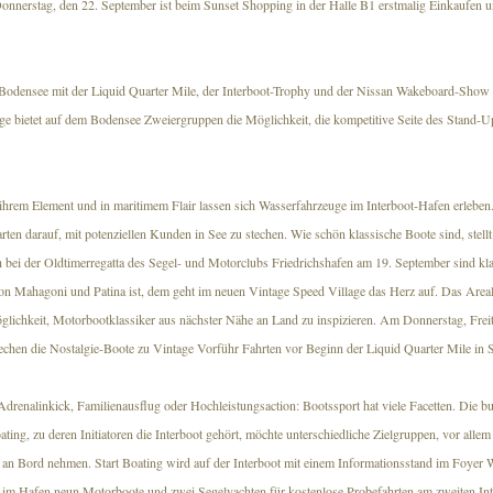
onnerstag, den 22. September ist beim Sunset Shopping in der Halle B1 erstmalig Einkaufen 
 Bodensee mit der Liquid Quarter Mile, der Interboot-Trophy und der Nissan Wakeboard-Show 
 bietet auf dem Bodensee Zweiergruppen die Möglichkeit, die kompetitive Seite des Stand-U
hrem Element und in maritimem Flair lassen sich Wasserfahrzeuge im Interboot-Hafen erleben
en darauf, mit potenziellen Kunden in See zu stechen. Wie schön klassische Boote sind, stellt
 bei der Oldtimerregatta des Segel- und Motorclubs Friedrichshafen am 19. September sind kl
n Mahagoni und Patina ist, dem geht im neuen Vintage Speed Village das Herz auf. Das Areal
öglichkeit, Motorbootklassiker aus nächster Nähe an Land zu inspizieren. Am Donnerstag, Fre
echen die Nostalgie-Boote zu Vintage Vorführ Fahrten vor Beginn der Liquid Quarter Mile in S
drenalinkick, Familienausflug oder Hochleistungsaction: Bootssport hat viele Facetten. Die b
ing, zu deren Initiatoren die Interboot gehört, möchte unterschiedliche Zielgruppen, vor allem
 an Bord nehmen. Start Boating wird auf der Interboot mit einem Informationsstand im Foyer W
 im Hafen neun Motorboote und zwei Segelyachten für kostenlose Probefahrten am zweiten Int