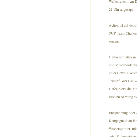
Wellenreiten. Am D
21 Uhr angesagt.
Action ist auf dem
SUP Team-Challenge
zeigen.
Gewissermaßen in i
und Motorboote wart
unter Beweis. Auch
Trumpf. Wer Fan vo
Hafen bietet die M
zweiten Samstag st
Entspannung oder A
Kampagne Start Boat
Wassersportler, mit
sein. Zudem stehen