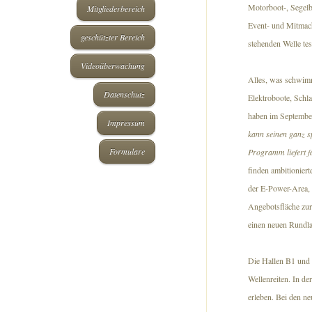
Motorboot-, Segelb
Mitgliederbereich
Event- und Mitmach
geschützter Bereich
stehenden Welle tes
Videoüberwachung
Alles, was schwimm
Datenschutz
Elektroboote, Schl
haben im September
Impressum
kann seinen ganz s
Formulare
Programm liefert fa
finden ambitionier
der E-Power-Area, d
Angebotsfläche zur
einen neuen Rundla
Die Hallen B1 und 
Wellenreiten. In d
erleben. Bei den n