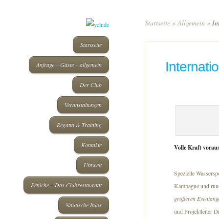
Startseite
»
Allgemein
»
Int
Startseite
Internati
Anfrage – Gäste – allgemein
Der Club
Veranstaltungen
Regatta & Training
Kontakte
Volle Kraft vorau
Umwelt
Spezielle Wassersp
Péniche – Das Clubrestaurant
Kampagne und rund
größeren Eventange
Nautische Infos
und Projektleiter 