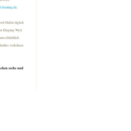
t-boating.de
.
oot-Hafen täglich
den Eingang West
ausschließlich
huttles verkehren
ischen sechs und