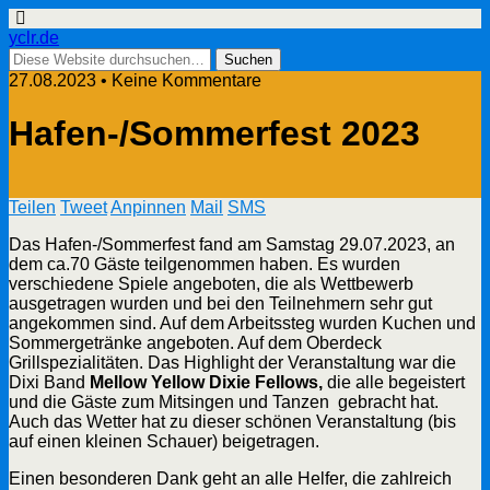
yclr.de
27.08.2023 • Keine Kommentare
Hafen-/Sommerfest 2023
Teilen
Tweet
Anpinnen
Mail
SMS
Das Hafen-/Sommerfest fand am Samstag 29.07.2023, an
dem ca.70 Gäste teilgenommen haben. Es wurden
verschiedene Spiele angeboten, die als Wettbewerb
ausgetragen wurden und bei den Teilnehmern sehr gut
angekommen sind. Auf dem Arbeitssteg wurden Kuchen und
Sommergetränke angeboten. Auf dem Oberdeck
Grillspezialitäten. Das Highlight der Veranstaltung war die
Dixi Band
Mellow Yellow Dixie Fellows,
die alle begeistert
und die Gäste zum Mitsingen und Tanzen gebracht hat.
Auch das Wetter hat zu dieser schönen Veranstaltung (bis
auf einen kleinen Schauer) beigetragen.
Einen besonderen Dank geht an alle Helfer, die zahlreich