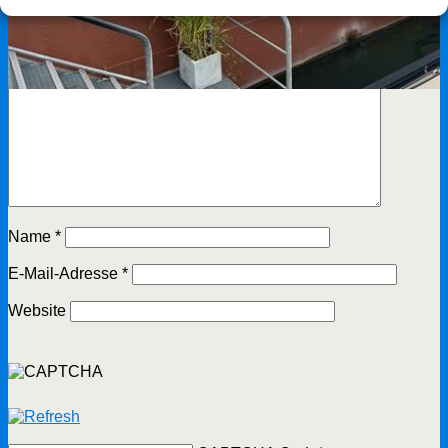
Deine E-Mail-Adresse wird nicht veröffentlicht.
Erforderliche
Felder sind mit
*
markiert
Kommentar
*
Name
*
E-Mail-Adresse
*
Website