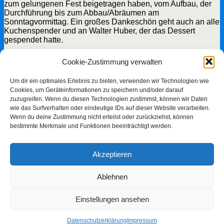
zum gelungenen Fest beigetragen haben, vom Aufbau, der
Durchführung bis zum Abbau/Abräumen am
Sonntagvormittag. Ein großes Dankeschön geht auch an alle
Kuchenspender und an Walter Huber, der das Dessert
gespendet hatte.
Cookie-Zustimmung verwalten
Um dir ein optimales Erlebnis zu bieten, verwenden wir Technologien wie
Cookies, um Geräteinformationen zu speichern und/oder darauf
zuzugreifen. Wenn du diesen Technologien zustimmst, können wir Daten
wie das Surfverhalten oder eindeutige IDs auf dieser Website verarbeiten.
Wenn du deine Zustimmung nicht erteilst oder zurückziehst, können
bestimmte Merkmale und Funktionen beeinträchtigt werden.
Video
Akzeptieren
Ablehnen
vorheriger Beitrag
Arbeitseinsatz
nächster Beitrag
Kinder-und Jugendtag am 19.08.2023
Einstellungen ansehen
Schreibe einen Kommentar
Datenschutzerklärung
Impressum