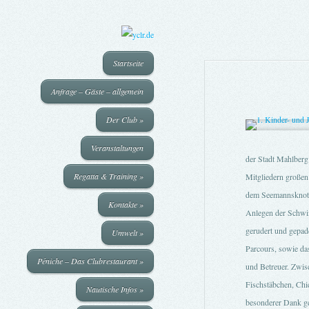
Startseite
Anfrage – Gäste – allgemein
Der Club
»
Veranstaltungen
der Stadt Mahlberg 
Regatta & Training
»
Mitgliedern großen
dem Seemannsknot
Kontakte
»
Anlegen der Schwim
gerudert und gepad
Umwelt
»
Parcours, sowie da
Péniche – Das Clubrestaurant
»
und Betreuer. Zwis
Fischstäbchen, Chi
Nautische Infos
»
besonderer Dank ge