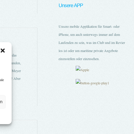
Unsere APP
Unsere mobile Applikation für Smart- oder
iPhone, um auch unterwegs immer auf dem
Laufenden zu sein, was im Club und im Revier
los ist oder um maritime private Angebote
gria auf das
einzustellen oder einzusehen.
te eingefunden,
bot. Gerd Meyer
. Danke !! Aber
ale
en