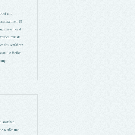
rboot und
esamt nahmen 18
ügig geschleust
werden musste.
der das Anfahren
e an die Helfer
ung...
t Brötchen,
de Kaffee und