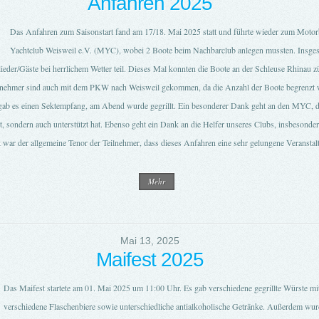
Anfahren 2025
Das Anfahren zum Saisonstart fand am 17/18. Mai 2025 statt und führte wieder zum Moto
Yachtclub Weisweil e.V. (MYC), wobei 2 Boote beim Nachbarclub anlegen mussten. Insg
eder/Gäste bei herrlichem Wetter teil. Dieses Mal konnten die Boote an der Schleuse Rhinau z
ilnehmer sind auch mit dem PKW nach Weisweil gekommen, da die Anzahl der Boote begrenzt 
ab es einen Sektempfang, am Abend wurde gegrillt. Ein besonderer Dank geht an den MYC, 
t, sondern auch unterstützt hat. Ebenso geht ein Dank an die Helfer unseres Clubs, insbesonder
 war der allgemeine Tenor der Teilnehmer, dass dieses Anfahren eine sehr gelungene Veranstalt
Mehr
Mai 13, 2025
Maifest 2025
Das Maifest startete am 01. Mai 2025 um 11:00 Uhr. Es gab verschiedene gegrillte Würste mi
verschiedene Flaschenbiere sowie unterschiedliche antialkoholische Getränke. Außerdem wur