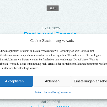
Mehr
Juli 11, 2025
Paella und Sangria
Cookie-Zustimmung verwalten
Am Samstag 05.07.2025 waren die Mitglieder und Freunde des Clubs zu Paella und San
Oberdeck des Clubschiffs eingeladen. Es hatten sich bei herrlichem Wetter zahlreich Gäs
dir ein optimales Erlebnis zu bieten, verwenden wir Technologien wie Cookies, um
äteinformationen zu speichern und/oder darauf zuzugreifen. Wenn du diesen Technologien
nen Paellas und die Sangria genießen konnten. Natürlich waren auch andere Getränke im Ange
timmst, können wir Daten wie das Surfverhalten oder eindeutige IDs auf dieser Website
ter Huber haben in der Küche die Paellas gekocht und angerichtet sowie die Sangria zubereitet
arbeiten. Wenn du deine Zustimmung nicht erteilst oder zurückziehst, können bestimmte Merkm
 Funktionen beeinträchtigt werden.
ank an die fleißigen Helfer, die das Oberdeck vorbereitet, bedient und kassiert...
Akzeptieren
Ablehnen
Einstellungen anseh
Mehr
Datenschutzerklärung
Impressum
Mai 22, 2025