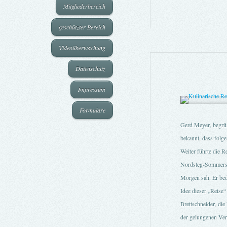
Mitgliederbereich
geschützter Bereich
Videoüberwachung
Datenschutz
Impressum
Formulare
Gerd Meyer, begrüßt
bekannt, dass folge
Weiter führte die R
Nordsteg-Sommersch
Morgen sah. Er beda
Idee dieser „Reise“
Brettschneider, di
der gelungenen Vera