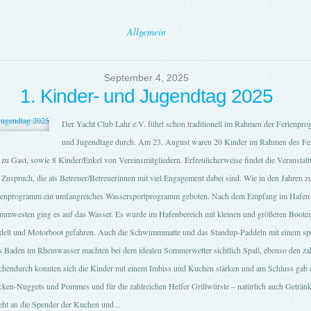
Allgemein
September 4, 2025
1. Kinder- und Jugendtag 2025
Der Yacht Club Lahr e.V. führt schon traditionell im Rahmen der Ferienpr
und Jugendtage durch. Am 23. August waren 20 Kinder im Rahmen des F
zu Gast, sowie 8 Kinder/Enkel von Vereinsmitgliedern. Erfreulicherweise findet die Veranstal
 Zuspruch, die als Betreuer/Betreuerinnen mit viel Engagement dabei sind. Wie in den Jahren 
enprogramm ein umfangreiches Wassersportprogramm geboten. Nach dem Empfang im Hafen
mwesten ging es auf das Wasser. Es wurde im Hafenbereich mit kleinen und größeren Booten
delt und Motorboot gefahren. Auch die Schwimmmatte und das Standup-Paddeln mit einem spez
s Baden im Rheinwasser machten bei dem idealen Sommerwetter sichtlich Spaß, ebenso den zah
chendurch konnten sich die Kinder mit einem Imbiss und Kuchen stärken und am Schluss gab es
cken-Nuggets und Pommes und für die zahlreichen Helfer Grillwürste – natürlich auch Getränke
ht an die Spender der Kuchen und...