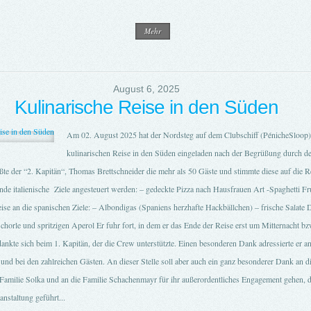
Mehr
August 6, 2025
Kulinarische Reise in den Süden
Am 02. August 2025 hat der Nordsteg auf dem Clubschiff (PénicheSloop) 
kulinarischen Reise in den Süden eingeladen nach der Begrüßung durch de
e der “2. Kapitän“, Thomas Brettschneider die mehr als 50 Gäste und stimmte diese auf die Re
nde italienische Ziele angesteuert werden: – gedeckte Pizza nach Hausfrauen Art -Spaghetti Fr
eise an die spanischen Ziele: – Albondigas (Spaniens herzhafte Hackbällchen) – frische Salate 
orle und spritzigen Aperol Er fuhr fort, in dem er das Ende der Reise erst um Mitternacht b
nkte sich beim 1. Kapitän, der die Crew unterstützte. Einen besonderen Dank adressierte er an
 und bei den zahlreichen Gästen. An dieser Stelle soll aber auch ein ganz besonderer Dank an d
e Familie Solka und an die Familie Schachenmayr für ihr außerordentliches Engagement gehen, 
nstaltung geführt...