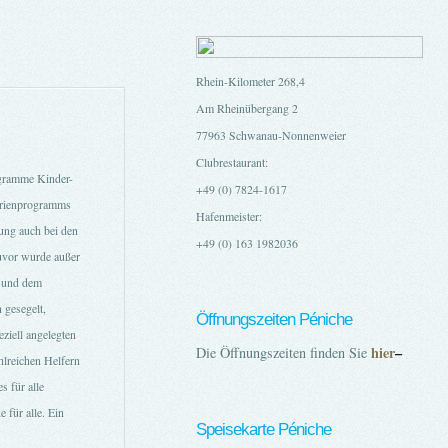
Rhein-Kilometer 268,4
Am Rheinübergang 2
77963 Schwanau-Nonnenweier
Clubrestaurant:
ogramme Kinder-
+49 (0) 7824-1617
erienprogramms
Hafenmeister:
tung auch bei den
+49 (0) 163 1982036
zuvor wurde außer
 und dem
 gesegelt,
Öffnungszeiten Péniche
iell angelegten
hier
–
Die Öffnungszeiten finden Sie
lreichen Helfern
 für alle
 für alle. Ein
Speisekarte Péniche