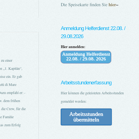
hier
–
Die Speisekarte finden Sie
Anmeldung Helferdienst 22.08. /
29.08.2026
Hier anmelden:
Anmeldung Helferdienst
22.08. / 29.08. 2026
zu einer
n „1. Kapitän“,
ise ein. Er gab
Arbeitsstundenerfassung
utti di Mare
Dazu empfahl er: -
Hier können die geleisteten Arbeitsstunden
zw. dem frühen
gemeldet werden:
 die Crew, für die
Arbeitsstunden
ie Familie
übermitteln
das zum Erfolg