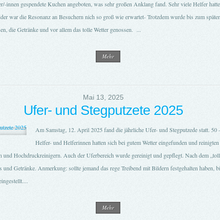
r/-innen gespendete Kuchen angeboten, was sehr großen Anklang fand. Sehr viele Helfer hatten
 leider war die Resonanz an Besuchern nich so groß wie erwartet- Trotzdem wurde bis zum spät
sen, die Getränke und vor allem das tolle Wetter genossen. ...
Mehr
Mai 13, 2025
Ufer- und Stegputzete 2025
Am Samstag, 12. April 2025 fand die jährliche Ufer- und Stegputzede statt. 50 –
Helfer- und Helferinnen hatten sich bei gutem Wetter eingefunden und reinigten
 und Hochdruckreinigern. Auch der Uferbereich wurde gereinigt und gepflegt. Nach dem „toll
ss und Getränke. Anmerkung: sollte jemand das rege Treibend mit Bildern festgehalten haben, bi
ngestellt....
Mehr