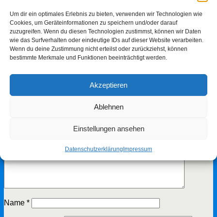
sichtlich genossen.
Das Abfahren war wirklich wieder gelungen, besonders
Um dir ein optimales Erlebnis zu bieten, verwenden wir Technologien wie
aufgrund der Gastfreunschaft des Club Nautique de la Base
Cookies, um Geräteinformationen zu speichern und/oder darauf
Rhinau dem ein besonderen Dank gebührt.
zuzugreifen. Wenn du diesen Technologien zustimmst, können wir Daten
wie das Surfverhalten oder eindeutige IDs auf dieser Website verarbeiten.
vorheriger Beitrag
Kinder- und Jugendtag am 02.09.2023
Wenn du deine Zustimmung nicht erteilst oder zurückziehst, können
nächster Beitrag
Arbeitseinsätze
bestimmte Merkmale und Funktionen beeinträchtigt werden.
Schreibe einen Kommentar
Akzeptieren
Deine E-Mail-Adresse wird nicht veröffentlicht.
Erforderliche
Felder sind mit
*
markiert
Ablehnen
Kommentar
*
Einstellungen ansehen
Datenschutzerklärung
Impressum
Name
*