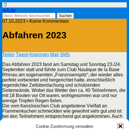
yclr.de
07.10.2023 • Keine Kommentare
Abfahren 2023
Teilen
Tweet
Anpinnen
Mail
SMS
Das Abfahren 2023 fand am Samstag und Sonntag 23./24.
September statt und führte zum Club Nautique de la Base
Rhinau am sogenannten „Franzosenspitz“, der wieder alles
perfekt vorbereitet und hergerichtet hatte, einschließlich
regendichter Zeltüberdachung und schützenden
Seitenwände. Wobei das Wetter den ca. 40 Teilnehmern, die
mit 18 Booten vor Ort waren, wohlgesonnen war und nur
wenige Tropfen Regen fielen.
Die vom französischen Club angebotene Vielfalt an
Flammenkuchen schmeckten wie gewohnt sehr gut und ist
bei den Teilnehmern entsprechend gut angekommen. Auch
das Abendessen des Yacht Clubs mit geschmortem
Cookie-Zustimmung verwalten
Schäufele, Biersoße und wurde von den Teilnehmern